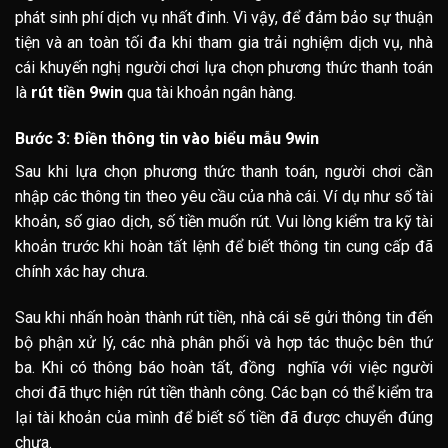
phát sinh phí dịch vụ nhất đinh. Vì vậy, để đảm bảo sự thuận
tiện và an toàn tối đa khi tham gia trải nghiệm dịch vụ, nhà
cái khuyến nghị người chơi lựa chọn phương thức thanh toán
là
rút tiền 9win
qua tài khoản ngân hàng.
Bước 3: Điền thông tin vào biểu mẫu 9win
Sau khi lựa chọn phương thức thanh toán, người chơi cần
nhập các thông tin theo yêu cầu của nhà cái. Ví dụ như số tài
khoản, số giao dịch, số tiền muốn rút. Vui lòng kiểm tra kỹ tài
khoản trước khi hoàn tất lệnh để biết thông tin cung cấp đã
chính xác hay chưa.
Sau khi nhấn hoàn thành rút tiền, nhà cái sẽ gửi thông tin đến
bộ phận xử lý, các nhà phân phối và hợp tác thuộc bên thứ
ba. Khi có thông báo hoàn tất, đồng nghĩa với việc người
chơi đã thực hiện rút tiền thành công. Các bạn có thể kiểm tra
lại tài khoản của mình để biết số tiền đã được chuyển đúng
chưa.