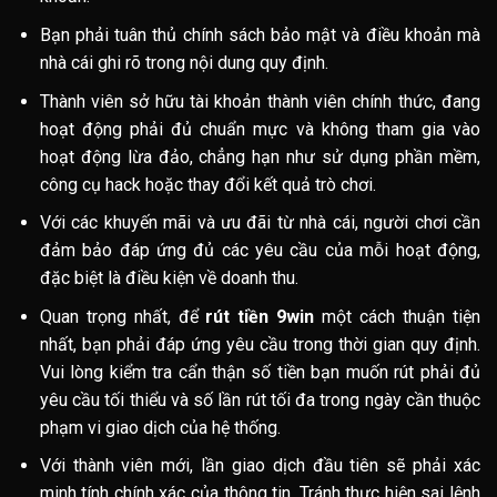
Bạn phải tuân thủ chính sách bảo mật và điều khoản mà
nhà cái ghi rõ trong nội dung quy định.
Thành viên sở hữu tài khoản thành viên chính thức, đang
hoạt động phải đủ chuẩn mực và không tham gia vào
hoạt động lừa đảo, chẳng hạn như sử dụng phần mềm,
công cụ hack hoặc thay đổi kết quả trò chơi.
Với các khuyến mãi và ưu đãi từ nhà cái, người chơi cần
đảm bảo đáp ứng đủ các yêu cầu của mỗi hoạt động,
đặc biệt là điều kiện về doanh thu.
Quan trọng nhất, để
rút tiền 9win
một cách thuận tiện
nhất, bạn phải đáp ứng yêu cầu trong thời gian quy định.
Vui lòng kiểm tra cẩn thận số tiền bạn muốn rút phải đủ
yêu cầu tối thiểu và số lần rút tối đa trong ngày cần thuộc
phạm vi giao dịch của hệ thống.
Với thành viên mới, lần giao dịch đầu tiên sẽ phải xác
minh tính chính xác của thông tin. Tránh thực hiện sai lệnh