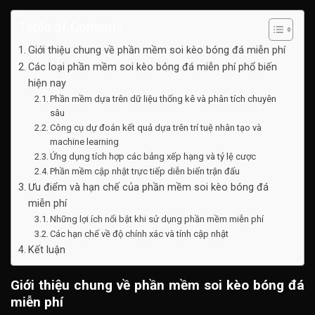
Table of Contents
Giới thiệu chung về phần mềm soi kèo bóng đá miễn phí
Các loại phần mềm soi kèo bóng đá miễn phí phổ biến
hiện nay
Phần mềm dựa trên dữ liệu thống kê và phân tích chuyên
sâu
Công cụ dự đoán kết quả dựa trên trí tuệ nhân tạo và
machine learning
Ứng dụng tích hợp các bảng xếp hạng và tỷ lệ cược
Phần mềm cập nhật trực tiếp diễn biến trận đấu
Ưu điểm và hạn chế của phần mềm soi kèo bóng đá
miễn phí
Những lợi ích nổi bật khi sử dụng phần mềm miễn phí
Các hạn chế về độ chính xác và tính cập nhật
Kết luận
Giới thiệu chung về phần mềm soi kèo bóng đá
miễn phí