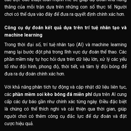
thắng của mỗi trận dựa trên những con số thực tế. Người
chơi có thể dựa vào đây để đưa ra quyết định chính xác hơn.
Công cụ dự đoán kết quả dựa trên trí tuệ nhân tạo và
machine learning
Trong thời đại số, trí tuệ nhân tạo (AI) và machine learning
mang lại bước đột phá trong lĩnh vực dự đoán thể thao. Các
phần mềm này tự học hỏi dựa trên dữ liệu lớn, xử lý các yếu
tố như đội hình, phong độ, thời tiết, và tâm lý đội bóng để
đưa ra dự đoán chính xác hơn.
Với khả năng phân tích tự động và cập nhật dữ liệu liên tục,
các
phần mềm soi kèo bóng đá miễn phí
dựa trên AI cung
cấp các dự báo gần như chính xác từng ngày. Điều đặc biệt
là chúng có thể thích nghi và cải thiện qua thời gian, giúp
người chơi có thêm công cụ đắc lực để dự đoán và đặt
cược hiệu quả.