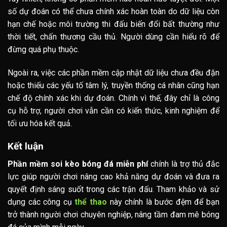
số dự đoán có thể chưa chính xác hoàn toàn do dữ liệu còn
hạn chế hoặc môi trường thi đấu biến đổi bất thường như
thời tiết, chấn thương cầu thủ. Người dùng cần hiểu rõ để
đừng quá phụ thuộc.
Ngoài ra, việc các phần mềm cập nhật dữ liệu chưa đều đặn
hoặc thiếu các yếu tố tâm lý, truyền thống cá nhân cũng hạn
chế độ chính xác khi dự đoán. Chính vì thế, đây chỉ là công
cụ hỗ trợ, người chơi vẫn cần có kiến thức, kinh nghiệm để
tối ưu hóa kết quả.
Kết luận
Phần mềm soi kèo bóng đá miễn phí
chính là trợ thủ đắc
lực giúp người chơi nâng cao khả năng dự đoán và đưa ra
quyết định sáng suốt trong các trận đấu. Tham khảo và sử
dụng các công cụ
thể thao
này chính là bước đệm để bạn
trở thành người chơi chuyên nghiệp, nâng tầm đam mê bóng