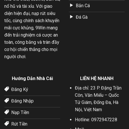
Bắn Cá
nổ hũ và tài xỉu. Với giao
diện hiện đại, nạp rút siêu
Đá Gà
tốc, cùng chính sách khuyến
mãi cực khủng, 9Win mang
đến trải nghiệm cá cược an
toàn, công bằng và tràn đầy
cơ hội chiến thắng cho mọi
người chơi.
Hướng Dẫn Nhà Cái
LIÊN HỆ NHANH
Địa chỉ:
23 P. Đặng Trần
Đăng Ký
Côn, Văn Miếu – Quốc
Đăng Nhập
Tử Giám, Đống Đa, Hà
Nội, Việt Nam
Nạp Tiền
Hotline:
0972947228
Rút Tiền