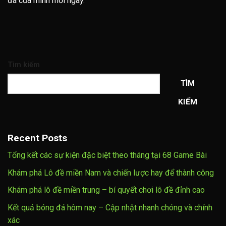
đá của mình mỗi ngày.
Tìm kiếm
TÌM
KIẾM
Recent Posts
Tổng kết các sự kiện đặc biệt theo tháng tại 68 Game Bài
Khám phá Lô đề miền Nam và chiến lược hay để thành công
Khám phá lô đề miền trung – bí quyết chơi lô đề đỉnh cao
Kết quả bóng đá hôm nay – Cập nhật nhanh chóng và chính
xác