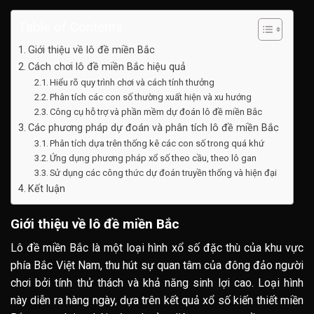
Table of Contents
Giới thiệu về lô đề miền Bắc
Cách chơi lô đề miền Bắc hiệu quả
Hiểu rõ quy trình chơi và cách tính thưởng
Phân tích các con số thường xuất hiện và xu hướng
Công cụ hỗ trợ và phần mềm dự đoán lô đề miền Bắc
Các phương pháp dự đoán và phân tích lô đề miền Bắc
Phân tích dựa trên thống kê các con số trong quá khứ
Ứng dụng phương pháp xổ số theo cầu, theo lô gan
Sử dụng các công thức dự đoán truyền thống và hiện đại
Kết luận
Giới thiệu về lô đề miền Bắc
Lô đề miền Bắc là một loại hình xổ số đặc thù của khu vực
phía Bắc Việt Nam, thu hút sự quan tâm của đông đảo người
chơi bởi tính thử thách và khả năng sinh lợi cao. Loại hình
này diễn ra hàng ngày, dựa trên kết quả xổ số kiến thiết miền