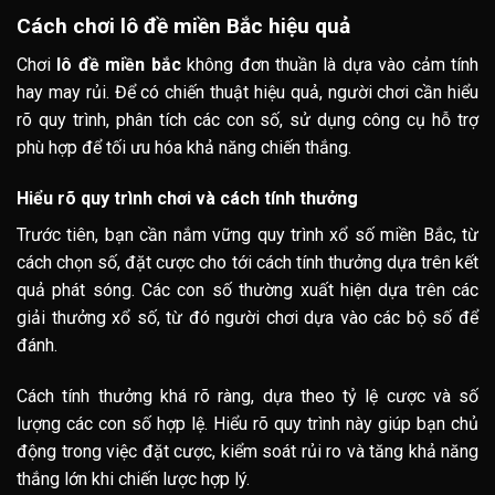
Cách chơi lô đề miền Bắc hiệu quả
Chơi
lô đề miền bắc
không đơn thuần là dựa vào cảm tính
hay may rủi. Để có chiến thuật hiệu quả, người chơi cần hiểu
rõ quy trình, phân tích các con số, sử dụng công cụ hỗ trợ
phù hợp để tối ưu hóa khả năng chiến thắng.
Hiểu rõ quy trình chơi và cách tính thưởng
Trước tiên, bạn cần nắm vững quy trình xổ số miền Bắc, từ
cách chọn số, đặt cược cho tới cách tính thưởng dựa trên kết
quả phát sóng. Các con số thường xuất hiện dựa trên các
giải thưởng xổ số, từ đó người chơi dựa vào các bộ số để
đánh.
Cách tính thưởng khá rõ ràng, dựa theo tỷ lệ cược và số
lượng các con số hợp lệ. Hiểu rõ quy trình này giúp bạn chủ
động trong việc đặt cược, kiểm soát rủi ro và tăng khả năng
thắng lớn khi chiến lược hợp lý.