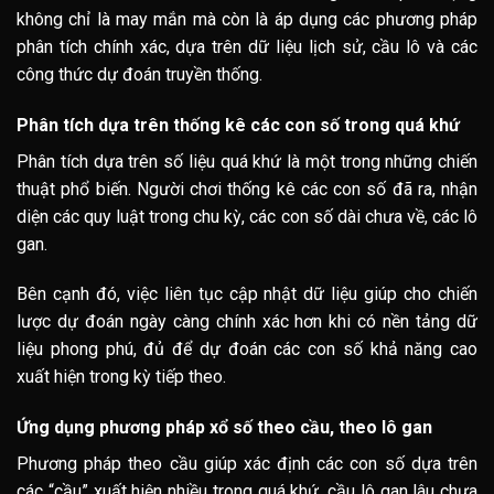
không chỉ là may mắn mà còn là áp dụng các phương pháp
phân tích chính xác, dựa trên dữ liệu lịch sử, cầu lô và các
công thức dự đoán truyền thống.
Phân tích dựa trên thống kê các con số trong quá khứ
Phân tích dựa trên số liệu quá khứ là một trong những chiến
thuật phổ biến. Người chơi thống kê các con số đã ra, nhận
diện các quy luật trong chu kỳ, các con số dài chưa về, các lô
gan.
Bên cạnh đó, việc liên tục cập nhật dữ liệu giúp cho chiến
lược dự đoán ngày càng chính xác hơn khi có nền tảng dữ
liệu phong phú, đủ để dự đoán các con số khả năng cao
xuất hiện trong kỳ tiếp theo.
Ứng dụng phương pháp xổ số theo cầu, theo lô gan
Phương pháp theo cầu giúp xác định các con số dựa trên
các “cầu” xuất hiện nhiều trong quá khứ, cầu lô gan lâu chưa