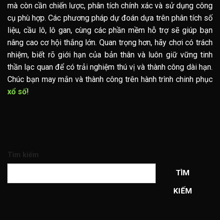
mà còn cần chiến lược, phân tích chính xác và sử dụng công
cụ phù hợp. Các phương pháp dự đoán dựa trên phân tích số
liệu, cầu lô, lô gan, cùng các phần mềm hỗ trợ sẽ giúp bạn
nâng cao cơ hội thắng lớn. Quan trọng hơn, hãy chơi có trách
nhiệm, biết rõ giới hạn của bản thân và luôn giữ vững tinh
thần lạc quan để có trải nghiệm thú vị và thành công dài hạn.
Chúc bạn may mắn và thành công trên hành trình chinh phục
xổ số
!
Tìm kiếm
TÌM
KIẾM