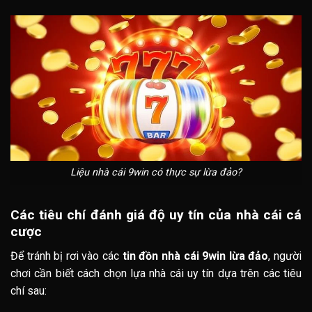
Liệu nhà cái 9win có thực sự lừa đảo?
Các tiêu chí đánh giá độ uy tín của nhà cái cá
cược
Để tránh bị rơi vào các
tin đồn nhà cái 9win lừa đảo
, người
chơi cần biết cách chọn lựa nhà cái uy tín dựa trên các tiêu
chí sau: