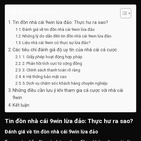
Table of Contents
Tin đồn nhà cái 9win lừa đảo: Thực hư ra sao?
Đánh giá về tin đồn nhà cái 9win lừa đảo
Những lý do dẫn đến tin đồn nhà cái 9win lừa đảo
Liệu nhà cái 9win có thực sự lừa đảo?
Các tiêu chí đánh giá độ uy tín của nhà cái cá cược
1. Giấy phép hoạt động hợp pháp
2. Phản hồi tích cực từ cộng đồng
3. Chính sách thanh toán rõ ràng
4. Hệ thống bảo mật cao
5. Dịch vụ chăm sóc khách hàng chuyên nghiệp
Những điều cần lưu ý khi tham gia cá cược với nhà cái
9win
Kết luận
Tin đồn nhà cái 9win lừa đảo: Thực hư ra sao?
Đánh giá về tin đồn nhà cái 9win lừa đảo