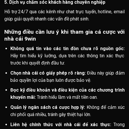
5. Dịch vụ chăm sóc khách hàng chuyên nghiệp
Hỗ trợ 24/7 qua các kênh như chat trực tuyến, hotline, email
giúp giải quyết nhanh các vấn đề phát sinh.
Những điều cần lưu ý khi tham gia cá cược với
nhà cái 9win
Không quá tin vào các tin đồn chưa rõ nguồn gốc:
Hãy tìm hiểu kỹ lưỡng, dựa trên các thông tin xác thực
trước khi quyết định đầu tư.
Chọn nhà cái có giấy phép rõ ràng:
Điều này giúp đảm
bảo quyền lợi của bạn luôn được bảo vệ.
Đọc kỹ điều khoản và điều kiện của các chương trình
khuyến mãi:
Tránh hiểu lầm và mất tiền oan.
Quản lý ngân sách cá cược hợp lý:
Không để cảm xúc
chi phối quá nhiều, tránh gây thiệt hại lớn.
Liên hệ chính thức với nhà cái để xác thực:
Trong