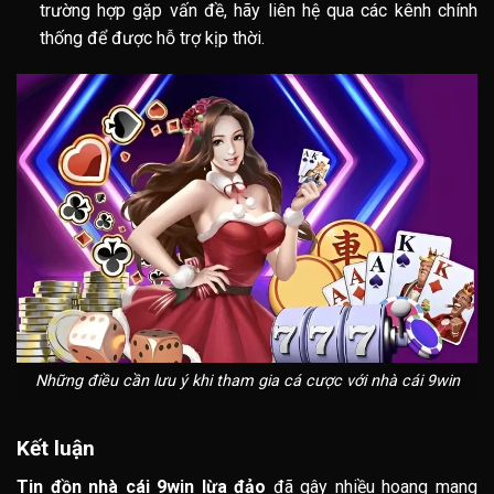
trường hợp gặp vấn đề, hãy liên hệ qua các kênh chính
thống để được hỗ trợ kịp thời.
Những điều cần lưu ý khi tham gia cá cược với nhà cái 9win
Kết luận
Tin đồn nhà cái 9win lừa đảo
đã gây nhiều hoang mang