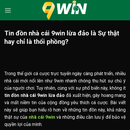
Bỏ
qua
nội
dung
Tin đồn nhà cái 9win lừa đảo là Sự thật
hay chỉ là thổi phồng?
Trong thế giới cá cược trực tuyến ngày càng phát triển, nhiều
nhà cái mới nổi lên như 9win nhanh chóng thu hút sự chú ý
của người chơi. Tuy nhiên, cùng với sự phổ biến này, không ít
tin đồn nhà cái 9win lừa đảo
đã xuất hiện, gây hoang mang
và mất niềm tin của cộng đồng yêu thích cá cược. Bài viết
này sẽ giúp bạn hiểu rõ hơn về những tin đồn này, khả năng
thật sự của
nhà cái 9win
và những điều cần lưu ý để bảo vệ
quyền lợi của mình.